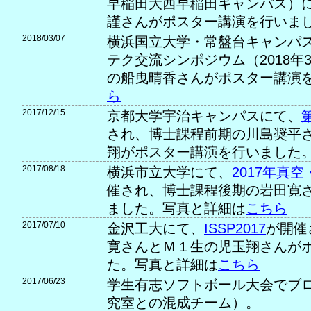
早稲田大西早稲田キャンパス）
謹さんがポスター講演を行いま
2018/03/07
横浜国立大学・常盤台キャンパス
テク交流シンポジウム（2018年
の船曳晴香さんがポスター講演
ら
2017/12/15
京都大学宇治キャンパスにて、
され、博士課程前期の川島奨平
翔がポスター講演を行いました
2017/08/18
横浜市立大学にて、
2017年真
催され、博士課程後期の岩田寛
ました。写真と詳細は
こちら
2017/07/10
金沢工大にて、
ISSP2017
が開催
寛さんとＭ１生の児玉翔さんが
た。写真と詳細は
こちら
2017/06/23
学生有志ソフトボール大会でブ
究室との混成チーム）。