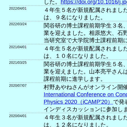
した。
https://doi.org/10.1016/j.
2022/04/01
４年生５名が新規配属されました
は、９名になりました。
2022/03/24
関谷研の博士課程前期学生３名
業を迎えました。相原悠大、石
当研究室で大学院博士課程前期
2021/04/01
４年生５名が新規配属されました
は、１０名になりました。
2021/03/25
関谷研の博士課程前期学生５名
業を迎えました。山本亮平さん
課程前期に進学します。
2020/07/07
村野あやねさんがオンライン開
International Conference on Con
Physics 2020（iCAMP'20）
で発
インディスカッションに参加し
2020/04/01
４年生３名が新規配属されました
は、１２名になりました。