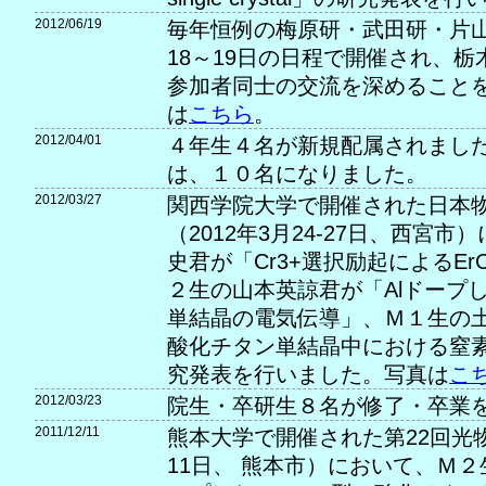
2012/06/19
毎年恒例の梅原研・武田研・片
18～19日の日程で開催され、
参加者同士の交流を深めること
は
こちら
。
2012/04/01
４年生４名が新規配属されました
は、１０名になりました。
2012/03/27
関西学院大学で開催された日本物
（2012年3月24-27日、西宮
史君が「Cr3+選択励起によるEr
２生の山本英諒君が「Alドープした
単結晶の電気伝導」、Ｍ１生の土井
酸化チタン単結晶中における窒
究発表を行いました。写真は
こ
2012/03/23
院生・卒研生８名が修了・卒業
2011/12/11
熊本大学で開催された第22回光物性
11日、 熊本市）において、Ｍ２