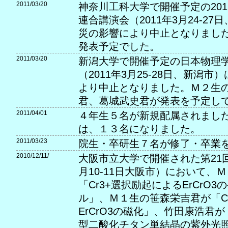
2011/03/20
神奈川工科大学で開催予定の201
連合講演会（2011年3月24-2
災の影響により中止となりまし
発表予定でした。
2011/03/20
新潟大学で開催予定の日本物理学
（2011年3月25-28日、新潟
より中止となりました。Ｍ２生
君、葛城武史君が発表を予定し
2011/04/01
４年生５名が新規配属されました
は、１３名になりました。
2011/03/23
院生・卒研生７名が修了・卒業
2010/12/11/
大阪市立大学で開催された第21回
月10-11日大阪市）において、
「Cr3+選択励起によるErCrO
ル」、Ｍ１生の笹森栄吉君が「C
ErCrO3の磁化」、竹田康浩君が「
型二酸化チタン単結晶の紫外光照