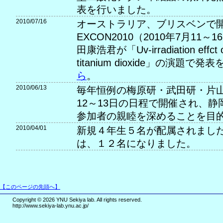
表を行いました。
2010/07/16
オーストラリア、ブリスベンで
EXCON2010（2010年7月1
田康浩君が「Uv-irradiation effct o
titanium dioxide」の演題
ら
。
2010/06/13
毎年恒例の梅原研・武田研・片
12～13日の日程で開催され、
参加者の親睦を深めることを目
2010/04/01
新規４年生５名が配属されました
は、１２名になりました。
【このページの先頭へ】
Copyright © 2026 YNU Sekiya lab. All rights reserved.
http://www.sekiya-lab.ynu.ac.jp/