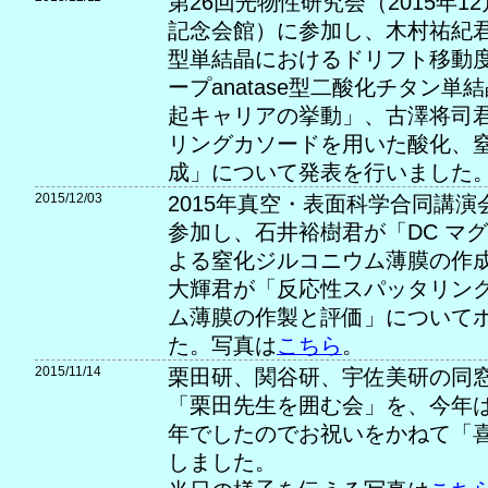
第26回光物性研究会（2015年12
記念会館）に参加し、木村祐紀君が
型単結晶におけるドリフト移動度
ープanatase型二酸化チタン
起キャリアの挙動」、古澤将司
リングカソードを用いた酸化、
成」について発表を行いました
2015/12/03
2015年真空・表面科学合同講
参加し、石井裕樹君が「DC マ
よる窒化ジルコニウム薄膜の作
大輝君が「反応性スパッタリン
ム薄膜の作製と評価」について
た。写真は
こちら
。
2015/11/14
栗田研、関谷研、宇佐美研の同
「栗田先生を囲む会」を、今年
年でしたのでお祝いをかねて「
しました。