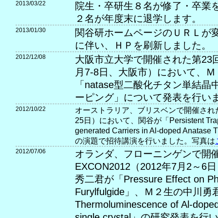
2013/03/22
院生・卒研生８名が修了・卒業
２名が年度末に退学します。
2013/01/30
関谷研ホームページのＵＲＬが
に伴い、ＨＰを刷新しました。
2012/12/08
大阪市立大学で開催された第23回
月7-8日、大阪市）において、
「natase型二酸化チタン単結
ーピング」について発表を行い
2012/10/22
オーストラリア、ブリスベンで開催されたICE
25日）において、関谷が「Persistent Trapping
generated Carriers in Al-doped Anatase 
の演題で招待講演を行いました。写真は
2012/07/06
オランダ、フローニンゲンで開
EXCON2012（2012年7月2
秀二君が「Pressure Effect on Ph
Furylfulgide」、Ｍ２生の中川勇君
Thermoluminescence of Al-doped 
single crystal」の研究発表