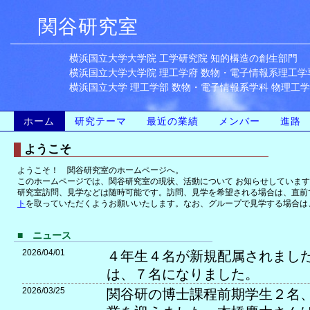
関谷研究室
横浜国立大学大学院 工学研究院
知的構造の創生部門
横浜国立大学大学院 理工学府
数物・電子情報系理工学
横浜国立大学 理工学部
数物・電子情報系学科
物理工学
ホーム
研究テーマ
最近の業績
メンバー
進路
ようこそ
ようこそ！ 関谷研究室のホームページへ。
このホームページでは、関谷研究室の現状、活動について お知らせしていま
研究室訪問、見学などは随時可能です。訪問、見学を希望される場合は、直前
ト
を取っていただくようお願いいたします。なお、グループで見学する場合は
■ ニュース
2026/04/01
４年生４名が新規配属されました
は、７名になりました。
2026/03/25
関谷研の博士課程前期学生２名