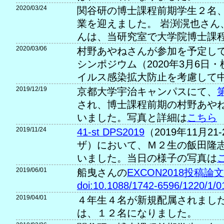
2020/03/24
関谷研の博士課程前期学生２名
業を迎えました。 岩渕滉也さん
んは、当研究室で大学院博士課
2020/03/06
村野あやねさんが参加を予定して
シンポジウム（2020年3月6日
イルス感染拡大防止を考慮して
2019/12/19
京都大学宇治キャンパスにて、
され、博士課程前期の村野あや
いました。写真と詳細は
こちら
2019/11/24
41-st DPS2019
（2019年11月2
ザ）において、Ｍ２生の飯田隆
いました。当日の様子の写真は
2019/06/01
船曳さんの
EXCON2018投稿論文
doi:10.1088/1742-6596/1220/1/
2019/04/01
４年生４名が新規配属されました
は、１２名になりました。