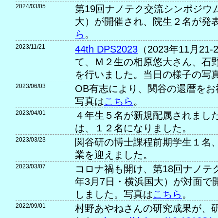
2024/03/05
第19回ナノテク交流シンポジウム
大）が開催され、院生２名が発
ら
。
2023/11/21
44th DPS2023
（2023年11月21
て、Ｍ２生の相原悠大さん、石
を行いました。当日の様子の写
2023/06/03
OB有志により、関谷の還暦をお
写真は
こちら
。
2023/04/01
４年生５名が新規配属されました
は、１２名になりました。
2023/03/23
関谷研の博士課程前期学生１名
業を迎えました。
2023/03/07
コロナ禍も開け、第18回ナノテク
年3月7日・横浜国大）が対面で
しました。写真は
こちら
。
2022/09/01
村野あやねさんの研究成果が、