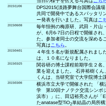
当日の様子を伝える写真は
こち
2015/11/06
DPS2015(淡路夢舞台国際会
共同で開発中であるスパッタリ
ー発表を行いました。写真は
こ
2015/06/08
毎年恒例の梅原研、武田・片山
が、6月6-7日の日程で開催さ
た。参加者同士の交流を深める
写真は
こちら
。
2015/04/01
４年生５名が新規配属されました
は、１０名になりました。
2015/03/25
関谷研の博士課程前期学生２名
業を迎えました。 石井裕樹くん
くんは、当研究室で大学院博士
2015/03/06
横浜市立大学で開催された 「横
学 第10回ナノテク交流シンポジ
浜市）」に、田辺裕亮さんが「E
たanatase型TiO
単結晶の局所構
2