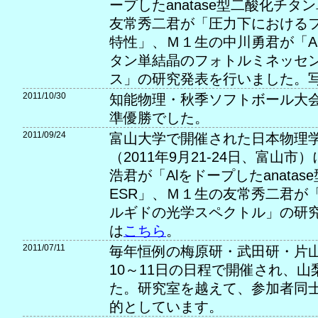
ープしたanatase型二酸化チタ
友常秀二君が「圧力下における
特性」、Ｍ１生の中川勇君が「Alド
タン単結晶のフォトルミネッセ
ス」の研究発表を行いました。
2011/10/30
知能物理・秋季ソフトボール大
準優勝でした。
2011/09/24
富山大学で開催された日本物理学
（2011年9月21-24日、富山
浩君が「Alをドープしたanata
ESR」、Ｍ１生の友常秀二君が
ルギドの光学スペクトル」の研
は
こちら
。
2011/07/11
毎年恒例の梅原研・武田研・片
10～11日の日程で開催され、
た。研究室を越えて、参加者同
的としています。