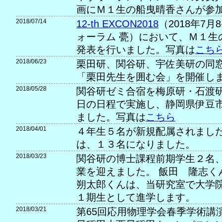
画にＭ１生の船曳晴香さんが参
2018/07/14
12-th EXCON2018
（2018年7
ォーラム 甍）において、Ｍ１生
発表を行いました。写真は
こち
2018/06/23
栗田研、関谷研、宇佐美研の同
「栗田先生を囲む会」を開催し
2018/05/28
関谷研ゼミ合宿を梅原研・石渡研と
日の日程で実施し、静岡県伊豆
ました。写真は
こちら
2018/04/01
４年生５名が新規配属されました
は、１３名になりました。
2018/03/23
関谷研の博士課程前期学生２名
業を迎えました。 飯田 隆志
朔太郎くんは、当研究室で大学
１期生として進学します。
2018/03/21
第65回応用物理学会春季学術講演会