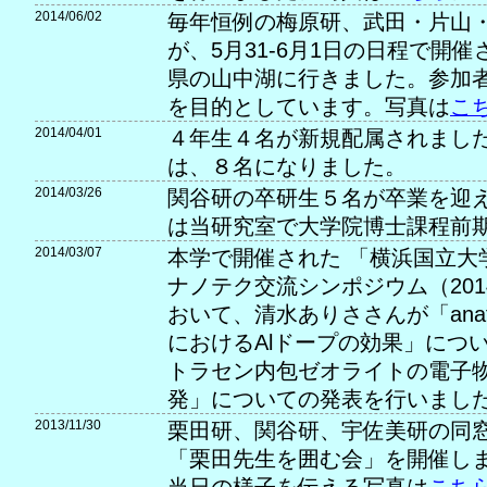
2014/06/02
毎年恒例の梅原研、武田・片山
が、5月31-6月1日の日程で開
県の山中湖に行きました。参加
を目的としています。写真は
こ
2014/04/01
４年生４名が新規配属されました
は、８名になりました。
2014/03/26
関谷研の卒研生５名が卒業を迎
は当研究室で大学院博士課程前
2014/03/07
本学で開催された 「横浜国立大
ナノテク交流シンポジウム（201
おいて、清水ありささんが「ana
におけるAlドープの効果」につ
トラセン内包ゼオライトの電子
発」についての発表を行いまし
2013/11/30
栗田研、関谷研、宇佐美研の同
「栗田先生を囲む会」を開催し