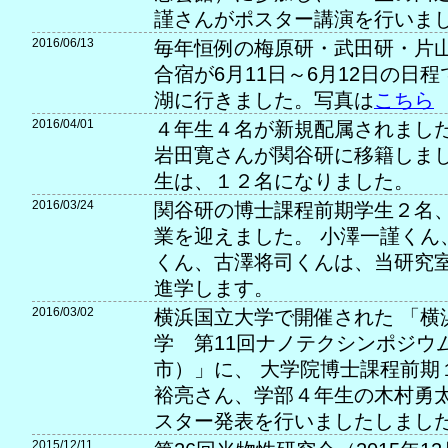
謹さんがポスター講演を行いま
2016/06/13
毎年恒例の梅原研・武田研・片
合宿が6月11日～6月12日の日
湖に行きました。写真は
こちら
2016/04/01
４年生４名が新規配属されました
岩田寛さんが関谷研に移籍しまし
生は、１２名になりました。
2016/03/24
関谷研の博士課程前期学生２名
業を迎えました。 小澤一謹くん
くん、古澤将司くんは、当研究
進学します。
2016/03/02
横浜国立大学で開催された 「横
学 第11回ナノテクシンポジウム
市）」に、 大学院博士課程前期
裕亮さん、学部４年生の木村勇
スター発表を行いましたしまし
2015/12/11