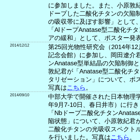
に参加しました。また、小原敦
ドープした二酸化チタンの欠陥
の吸収帯に及ぼす影響」として
「AlドープAnatase型二酸化
アの緩和」として、ポスター発
2014/12/12
第25回光物性研究会（2014年12
記念会館）に参加し、岡田遼介君
ンAnatase型単結晶の欠陥制
敦紀君が「Anatase型二酸化
タリゼーション」について、ポ
写真は
こちら
。
2014/09/10
中部大学で開催された日本物理学会
年9月7-10日、春日井市）に行
「Nbドープ二酸化チタンAnata
陥状態」について、小原敦紀君
二酸化チタンの光吸収スペクト
を行いました。写真は
こちら
。