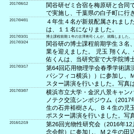
2017/06/12
関谷研ゼミ合宿を梅原研と合同で6
で実施し、千葉県の白子町に行
2017/04/01
４年生４名が新規配属されました
は、１１名になりました。
2017/03/31
博士課程前期１年の古澤将司くんが、就職しました。
2017/03/24
関谷研の博士課程前期学生３名
業を迎えました。 児玉 翔くん、
佑くんは、当研究室で大学院博
2017/03/17
第64回応用物理学会春季学術講演会
パシフィコ横浜））に参加し、
スター講演を行いました。写真
2017/03/07
横浜市立大学・金沢八景キャンパ
ノテク交流シンポジウム（2017
生の石井裕樹さん、Ｂ４生の児
ポスター講演を行いました。写
2016/12/19
第26回光物性研究会（2016年1
念会館）に参加し、Ｍ２生の田