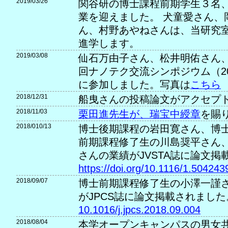
2019/03/26
関谷研の博士課程前期学生３名
業を迎えました。 犬童愛さん、
ん、村野あやねさんは、当研究
進学します。
2019/03/08
仙石万由子さん、松井明佑さん、
回ナノテク交流シンポジウム（20
に参加しました。写真は
こちら
2018/12/31
船曳さんの投稿論文がアクセプ
2018/11/03
栗田進先生が、瑞宝中綬章
を賜
2018/010/13
博士後期課程の岩田寛さん、博
前期課程修了生の川島奨平さん
さんの業績がJVSTA誌に論文掲
https://doi.org/10.1116/1.504243
2018/09/07
博士前期課程修了生の小澤一謹
がJPCS誌に論文掲載されました
10.1016/j.jpcs.2018.09.004
2018/08/04
本学オープンキャンパスの男女