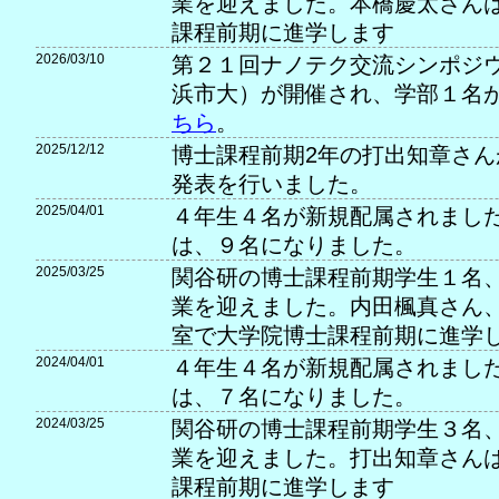
業を迎えました。本橋慶太さん
課程前期に進学します
2026/03/10
第２１回ナノテク交流シンポジウム
浜市大）が開催され、学部１名
ちら
。
2025/12/12
博士課程前期2年の打出知章さん
発表を行いました。
2025/04/01
４年生４名が新規配属されました
は、９名になりました。
2025/03/25
関谷研の博士課程前期学生１名
業を迎えました。内田楓真さん
室で大学院博士課程前期に進学
2024/04/01
４年生４名が新規配属されました
は、７名になりました。
2024/03/25
関谷研の博士課程前期学生３名
業を迎えました。打出知章さん
課程前期に進学します